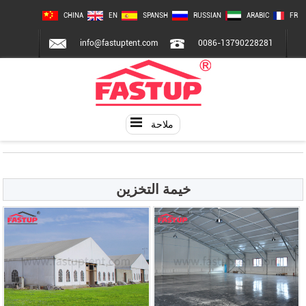
CHINA
EN
SPANSH
RUSSIAN
ARABIC
FR
info@fastuptent.com
0086-13790228281
ملاحة
خيمة التخزين