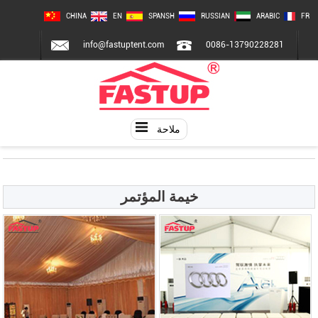
CHINA
EN
SPANSH
RUSSIAN
ARABIC
FR
info@fastuptent.com
0086-13790228281
ملاحة
خيمة المؤتمر