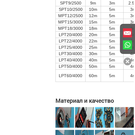
SPT9/2500
9m
3m
2.
SPT10/2500
10m
5m
3
MPT12/2500
12m
5m
3
MPT15/3000
15m
5m
3
MPT18/3000
18m
5m
3
LPT20/4000
20m
5m
4
LPT22/4000
22m
5m
4
LPT25/4000
25m
5m
4
LPT30/4000
30m
5m
4
LPT40/4000
40m
5m
4
LPT50/4000
50m
5m
4
LPT60/4000
60m
5m
4
Материал и качество