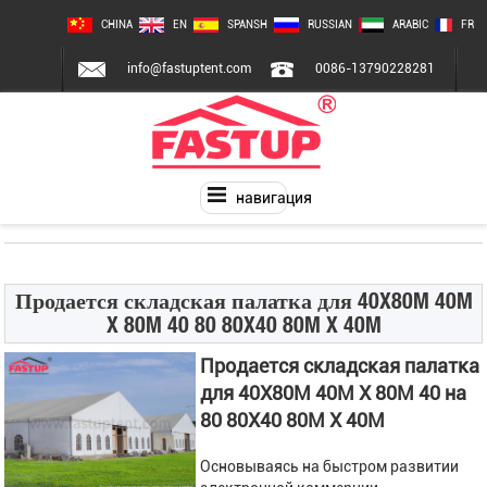
CHINA
EN
SPANSH
RUSSIAN
ARABIC
FR
info@fastuptent.com
0086-13790228281
навигация
Продается складская палатка для 40X80M 40M
X 80M 40 80 80X40 80M X 40M
Продается складская палатка
для 40X80M 40M X 80M 40 на
80 80X40 80M X 40M
Основываясь на быстром развитии