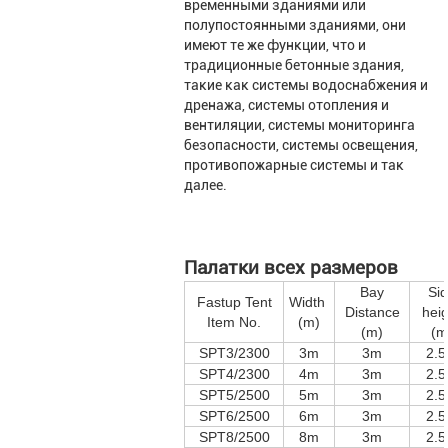
временными зданиями или
полупостоянными зданиями, они
имеют те же функции, что и
традиционные бетонные здания,
такие как системы водоснабжения и
дренажа, системы отопления и
вентиляции, системы мониторинга
безопасности, системы освещения,
противопожарные системы и так
далее.
Палатки всех размеров
Bay
Si
Fastup Tent
Width
Distance
hei
Item No.
(m)
(m)
(m
SPT3/2300
3m
3m
2.
SPT4/2300
4m
3m
2.
SPT5/2500
5m
3m
2.
SPT6/2500
6m
3m
2.
SPT8/2500
8m
3m
2.