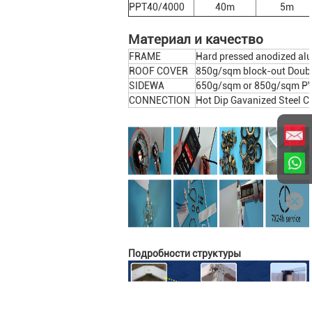
PPT40/4000
40m
5m
Материал и качество
FRAME
Hard pressed anodized al
ROOF COVER
850g/sqm block-out Double
SIDEWA
650g/sqm or 850g/sqm PVC
CONNECTION
Hot Dip Gavanized Steel C
Подробности структуры