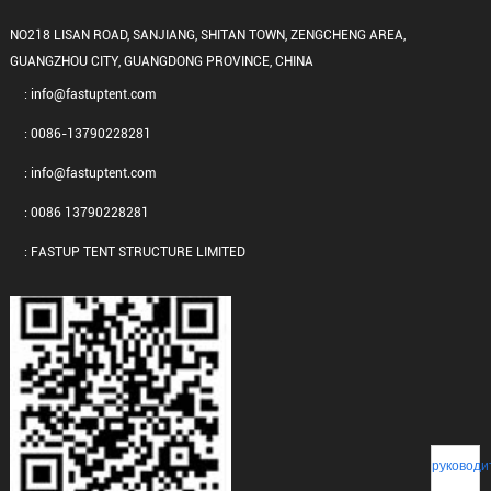
NO218 LISAN ROAD, SANJIANG, SHITAN TOWN, ZENGCHENG AREA,
GUANGZHOU CITY, GUANGDONG PROVINCE, CHINA
: info@fastuptent.com
: 0086-13790228281
: info@fastuptent.com
: 0086 13790228281
: FASTUP TENT STRUCTURE LIMITED
руководи