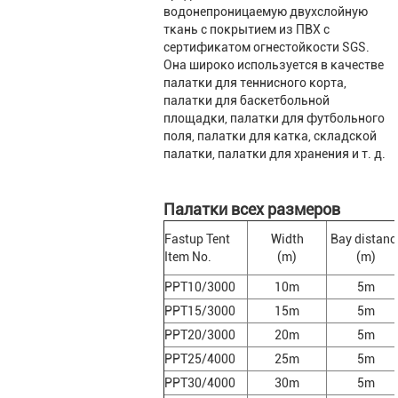
водонепроницаемую двухслойную
ткань с покрытием из ПВХ с
сертификатом огнестойкости SGS.
Она широко используется в качестве
палатки для теннисного корта,
палатки для баскетбольной
площадки, палатки для футбольного
поля, палатки для катка, складской
палатки, палатки для хранения и т. д.
Палатки всех размеров
Fastup Tent
Width
Bay distanc
Item No.
(m)
(m)
PPT10/3000
10m
5m
PPT15/3000
15m
5m
PPT20/3000
20m
5m
PPT25/4000
25m
5m
PPT30/4000
30m
5m