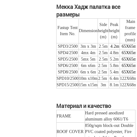
Мекка Хадж палатка все
размеры
Main
Side
Peak
Fastup Tent
frame
Dimension
height
height
Item No.
profile
(m)
(m)
(mm)
SPD3/2500
3m x 3m
2.5m
4.2m
65X65
SPD4/2500
4mx 4m
2.5m
4.8m
65X65
SPD5/2500
5mx 5m
2.5m
5.2m
65X65
SPD6/2500
6m x6m
2.5m
5.8m
65X65
SPD8/2500
6m x 6m
2.5m
5.4m
65X65
SPD10/2500
10m x10m
2.5m
6.4m
122X68
SPD15/2500
15m x15m
3m
8.1m
122X68
Материал и качество
Hard pressed anodized
FRAME
aluminum alloy 6061/T6
850g/sqm block-out Double
ROOF COVER
PVC coated polyester, Fire