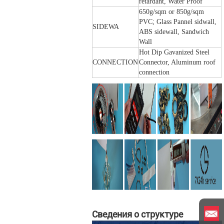
retardant, Water Proof
650g/sqm or 850g/sqm
PVC; Glass Pannel sidwall,
SIDEWA
ABS sidewall, Sandwich
Wall
Hot Dip Gavanized Steel
CONNECTION
Connector, Aluminum roof
connection
Сведения о структуре