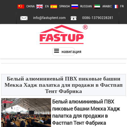
CHINA
EN
SPANSH
RUSSIAN
ARABIC
FR
info@fastuptent.com
0086-13790228281
навигация
Белый алюминиевый ПВХ пиковые башни
Мекка Хадж палатка для продажи в Фастпап
Тент Фабрика
Белый алюминиевый ПВХ
пиковые башни Мекка Хадж
палатка для продажи в
Фастпап Тент Фабрика